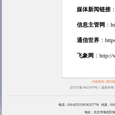
媒体新闻链接
信息主管网
：ht
通信世界
：
http
飞象网
：
http:/
|
书籍推荐
|
期刊
|
京TCP备18025078号-1 
塑料容器
生物醇油
追云网
韩剧
电话：010-82351181/82357730 传真：010-82
地址：北京市海淀区知春路