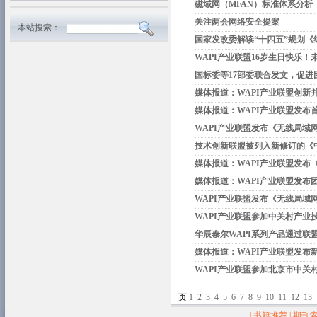
磁域网（MFAN）标准体系分析
关注两会网络安全提案
本站搜索：
国家发改委解读“十四五”规划《
WAPI产业联盟16岁生日快乐
国标委等17部委联合发文，促
媒体报道：WAPI产业联盟创新
媒体报道：WAPI产业联盟发布首
WAPI产业联盟发布《无线局域
技术创新联盟被列入新修订的《
媒体报道：WAPI产业联盟发
媒体报道：WAPI产业联盟发布
WAPI产业联盟发布《无线局域
WAPI产业联盟参加中关村产
华辰泰尔WAPI系列产品通过联
媒体报道：WAPI产业联盟发布
WAPI产业联盟参加北京市中关
页
1
2
3
4
5
6
7
8
9
10
11
12
13
|
书籍推荐
|
期刊