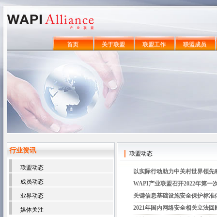
首页
关于联盟
联盟工作
联盟成员
行业资讯
联盟动态
联盟动态
以实际行动助力中关村世界领先科
成员动态
WAPI产业联盟召开2022年第
业界动态
关键信息基础设施安全保护标准
2021年国内网络安全相关立法
媒体关注